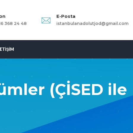
fon
E-Posta
16 368 24 48
istanbulanadolutjod@gmail.com
LETIŞIM
ümler (ÇİSED ile