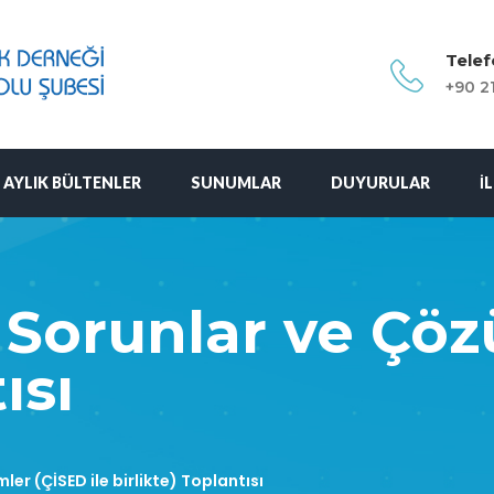
Tele
+90 2
AYLIK BÜLTENLER
SUNUMLAR
DUYURULAR
İ
 Sorunlar ve Çöz
ısı
er (ÇİSED ile birlikte) Toplantısı