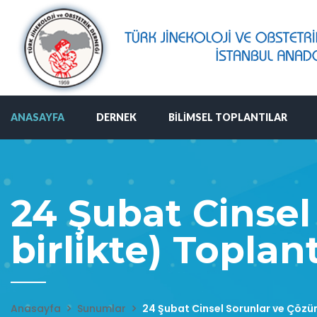
ANASAYFA
DERNEK
BILIMSEL TOPLANTILAR
24 Şubat Cinsel
birlikte) Toplant
Anasayfa
Sunumlar
24 Şubat Cinsel Sorunlar ve Çözüml