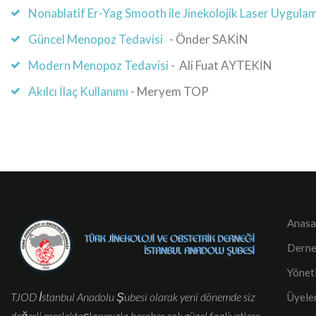
Nonablatif Er-Yag Smooth ile Jinekolojik Laser Uygula
Güncel Menopoz Tedavisi
- Önder SAKİN
Modern Menopoz Tedavisi
- Ali Fuat AYTEKİN
Akılcı İlaç Kullanımı
- Meryem TOP
Anasa
Derne
Yönet
TJOD İstanbul Anadolu Şubesi olarak yeni dönemde siz
Üyele
değerli meslektaşlarımızla beraber çok güzel faaliyetlere