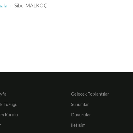
maları
- Sibel MALKOÇ
yfa
Gelecek Toplantılar
k Tüzüğü
Sunumlar
im Kurulu
Duyurular
r
İletişim